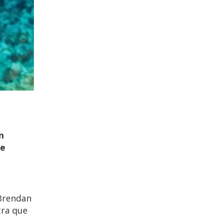
n
le
 Brendan
tra que