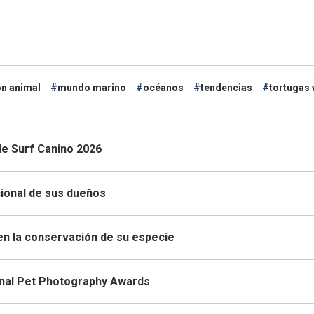
n animal
mundo marino
océanos
tendencias
tortugas
 de Surf Canino 2026
cional de sus dueños
 en la conservación de su especie
tional Pet Photography Awards