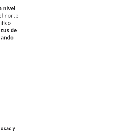
 nivel
el norte
ífico
atus de
ajando
rosas y