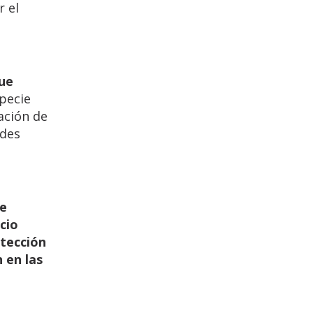
r el
que
specie
ación de
ades
de
cio
otección
 en las