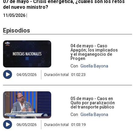
07 de mayo - Crisis energética, ¿cuáles son los retos
del nuevo ministro?
11/05/2026
|
Episodios
04 de mayo - Caso
Apagón; los implicados
y el meganegocio de
Progen
Con
Gisella Bayona
04/05/2026
Duración total
01:02:23
05 de mayo - Caos en
Quito por paralización
del transporte público
Con
Gisella Bayona
06/05/2026
Duración total
01:03:19