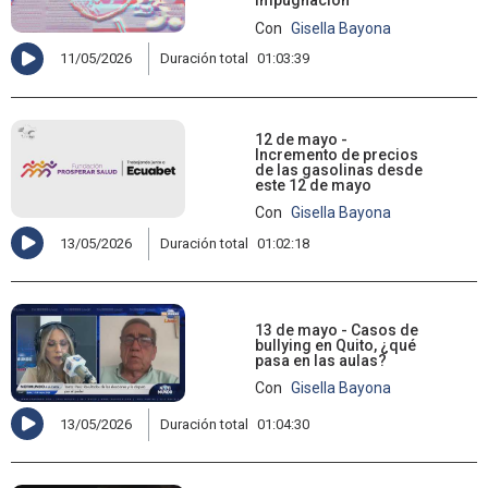
impugnación
Con
Gisella Bayona
11/05/2026
Duración total
01:03:39
12 de mayo -
Incremento de precios
de las gasolinas desde
este 12 de mayo
Con
Gisella Bayona
13/05/2026
Duración total
01:02:18
13 de mayo - Casos de
bullying en Quito, ¿qué
pasa en las aulas?
Con
Gisella Bayona
13/05/2026
Duración total
01:04:30