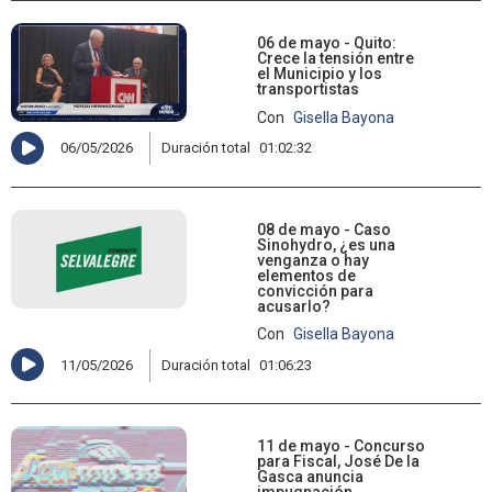
06 de mayo - Quito:
Crece la tensión entre
el Municipio y los
transportistas
Con
Gisella Bayona
06/05/2026
Duración total
01:02:32
08 de mayo - Caso
Sinohydro, ¿es una
venganza o hay
elementos de
convicción para
acusarlo?
Con
Gisella Bayona
11/05/2026
Duración total
01:06:23
11 de mayo - Concurso
para Fiscal, José De la
Gasca anuncia