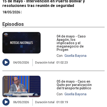
15 de mayo - Intervención en Puerto Bolívar y
resoluciones tras reunión de seguridad
18/05/2026
|
Episodios
04 de mayo - Caso
Apagón; los
implicados y el
meganegocio de
Progen
Con
Gisella Bayona
04/05/2026
Duración total
01:02:23
05 de mayo - Caos en
Quito por paralización
del transporte público
Con
Gisella Bayona
06/05/2026
Duración total
01:03:19