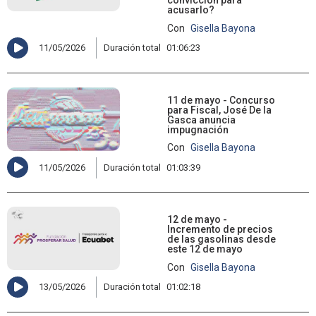
convicción para
acusarlo?
Con
Gisella Bayona
11/05/2026
Duración total
01:06:23
11 de mayo - Concurso
para Fiscal, José De la
Gasca anuncia
impugnación
Con
Gisella Bayona
11/05/2026
Duración total
01:03:39
12 de mayo -
Incremento de precios
de las gasolinas desde
este 12 de mayo
Con
Gisella Bayona
13/05/2026
Duración total
01:02:18