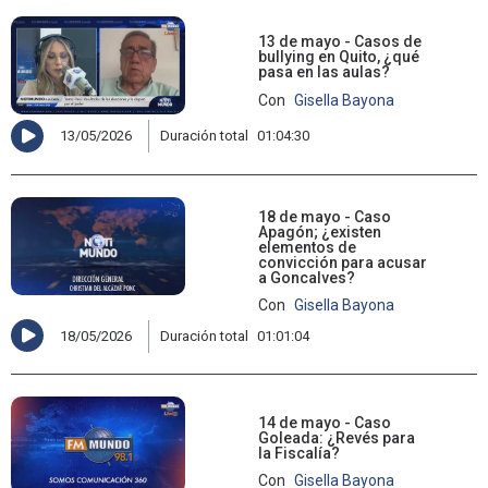
13 de mayo - Casos de
bullying en Quito, ¿qué
pasa en las aulas?
Con
Gisella Bayona
13/05/2026
Duración total
01:04:30
18 de mayo - Caso
Apagón; ¿existen
elementos de
convicción para acusar
a Goncalves?
Con
Gisella Bayona
18/05/2026
Duración total
01:01:04
14 de mayo - Caso
Goleada: ¿Revés para
la Fiscalía?
Con
Gisella Bayona