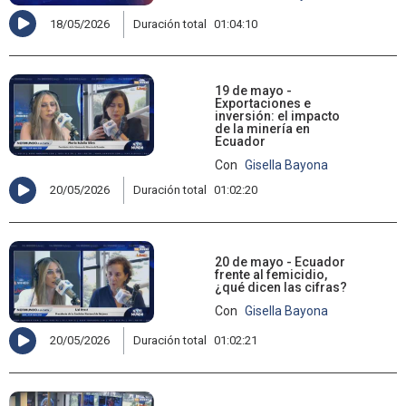
18/05/2026
Duración total
01:04:10
19 de mayo -
Exportaciones e
inversión: el impacto
de la minería en
Ecuador
Con
Gisella Bayona
20/05/2026
Duración total
01:02:20
20 de mayo - Ecuador
frente al femicidio,
¿qué dicen las cifras?
Con
Gisella Bayona
20/05/2026
Duración total
01:02:21