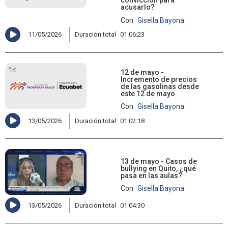
convicción para
acusarlo?
Con
Gisella Bayona
11/05/2026
Duración total
01:06:23
12 de mayo -
Incremento de precios
de las gasolinas desde
este 12 de mayo
Con
Gisella Bayona
13/05/2026
Duración total
01:02:18
13 de mayo - Casos de
bullying en Quito, ¿qué
pasa en las aulas?
Con
Gisella Bayona
13/05/2026
Duración total
01:04:30