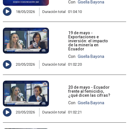
Con
Gisella Bayona
18/05/2026
Duración total
01:04:10
19 de mayo -
Exportaciones e
inversión: el impacto
de la minería en
Ecuador
Con
Gisella Bayona
20/05/2026
Duración total
01:02:20
20 de mayo - Ecuador
frente al femicidio,
¿qué dicen las cifras?
Con
Gisella Bayona
20/05/2026
Duración total
01:02:21