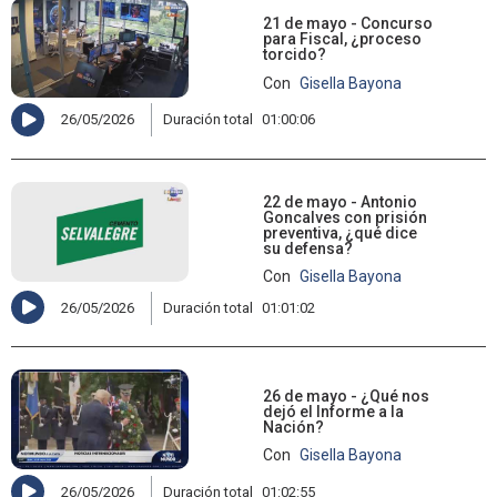
21 de mayo - Concurso
para Fiscal, ¿proceso
torcido?
Con
Gisella Bayona
26/05/2026
Duración total
01:00:06
22 de mayo - Antonio
Goncalves con prisión
preventiva, ¿qué dice
su defensa?
Con
Gisella Bayona
26/05/2026
Duración total
01:01:02
26 de mayo - ¿Qué nos
dejó el Informe a la
Nación?
Con
Gisella Bayona
26/05/2026
Duración total
01:02:55