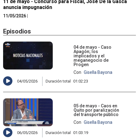
11 de mayo - Concurso para Fiscal, José De la Gasca
anuncia impugnación
11/05/2026
|
Episodios
04 de mayo - Caso
Apagón; los
implicados y el
meganegocio de
Progen
Con
Gisella Bayona
04/05/2026
Duración total
01:02:23
05 de mayo - Caos en
Quito por paralización
del transporte público
Con
Gisella Bayona
06/05/2026
Duración total
01:03:19