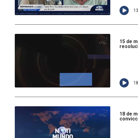
1
15 de m
resoluc
1
18 de m
convicc