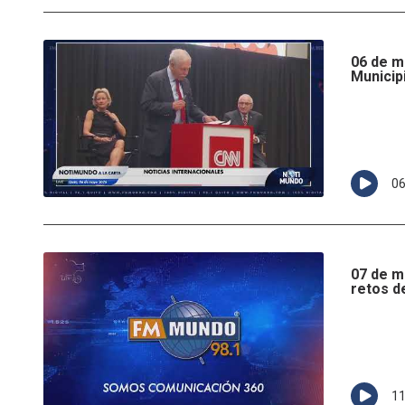
06 de m
Municipi
0
07 de m
retos d
1