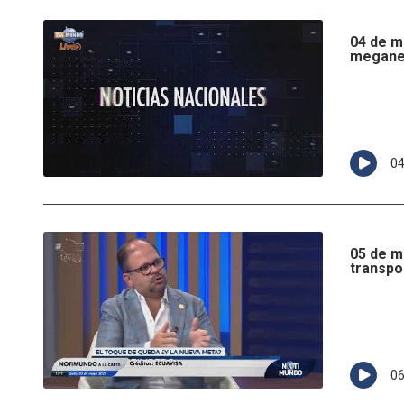
04 de m
megane
0
05 de m
transpo
0