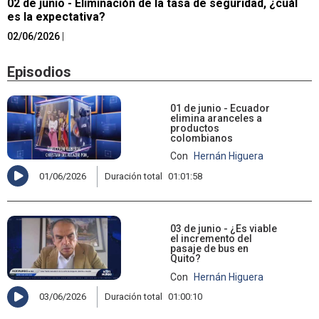
02 de junio - Eliminación de la tasa de seguridad, ¿cuál
es la expectativa?
02/06/2026
|
Episodios
01 de junio - Ecuador
elimina aranceles a
productos
colombianos
Con
Hernán Higuera
01/06/2026
Duración total
01:01:58
03 de junio - ¿Es viable
el incremento del
pasaje de bus en
Quito?
Con
Hernán Higuera
03/06/2026
Duración total
01:00:10