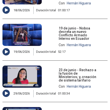
Con
Hernán Higuera
18/06/2026
Duración total
01:00:17
19 de junio - Noboa
decreta un nuevo
Conflicto Armado
Interno en Ecuador
Con
Hernán Higuera
19/06/2026
Duración total
52:17
23 de junio - Rechazo a
la fusión de
Ministerios; y, creación
de sistema tarifario
Con
Hernán Higuera
29/06/2026
Duración total
01:00:34