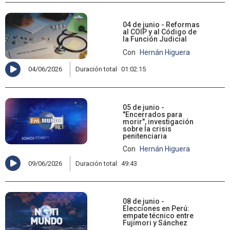
04 de junio - Reformas
al COIP y al Código de
la Función Judicial
Con
Hernán Higuera
04/06/2026
Duración total
01:02:15
05 de junio -
"Encerrados para
morir", investigación
sobre la crisis
penitenciaria
Con
Hernán Higuera
09/06/2026
Duración total
49:43
08 de junio -
Elecciones en Perú:
empate técnico entre
Fujimori y Sánchez