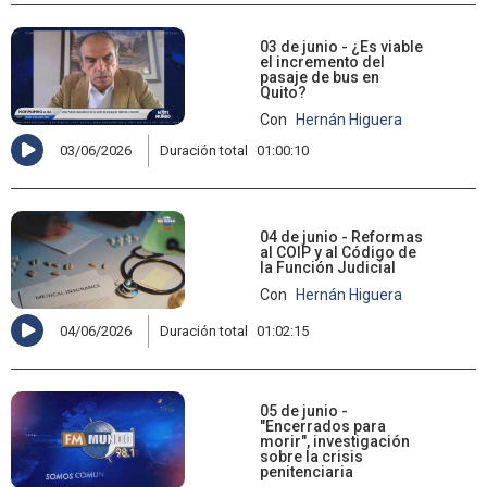
03 de junio - ¿Es viable
el incremento del
pasaje de bus en
Quito?
Con
Hernán Higuera
03/06/2026
Duración total
01:00:10
04 de junio - Reformas
al COIP y al Código de
la Función Judicial
Con
Hernán Higuera
04/06/2026
Duración total
01:02:15
05 de junio -
"Encerrados para
morir", investigación
sobre la crisis
penitenciaria