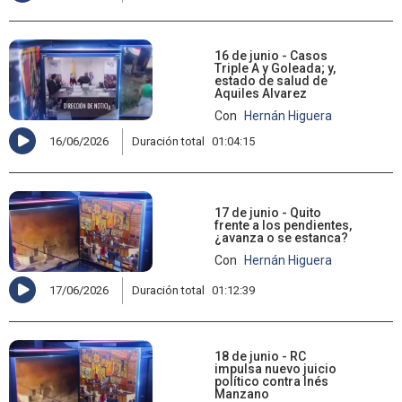
16 de junio - Casos
Triple A y Goleada; y,
estado de salud de
Aquiles Alvarez
Con
Hernán Higuera
16/06/2026
Duración total
01:04:15
17 de junio - Quito
frente a los pendientes,
¿avanza o se estanca?
Con
Hernán Higuera
17/06/2026
Duración total
01:12:39
18 de junio - RC
impulsa nuevo juicio
político contra Inés
Manzano