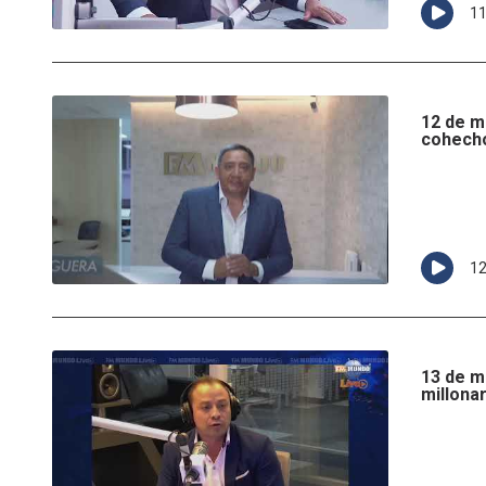
1
12 de m
cohecho
1
13 de m
millonar