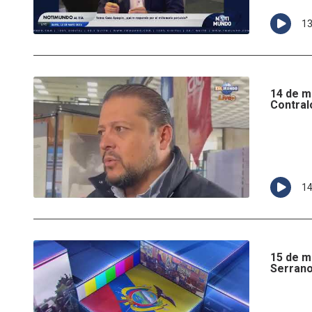
1
14 de ma
Contral
1
15 de m
Serrano