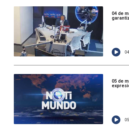
04 de m
garanti
0
05 de ma
expresi
0