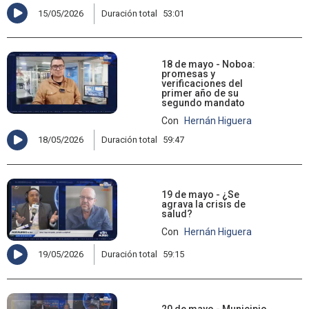
15/05/2026
Duración total
53:01
18 de mayo - Noboa:
promesas y
verificaciones del
primer año de su
segundo mandato
Con
Hernán Higuera
18/05/2026
Duración total
59:47
19 de mayo - ¿Se
agrava la crisis de
salud?
Con
Hernán Higuera
19/05/2026
Duración total
59:15