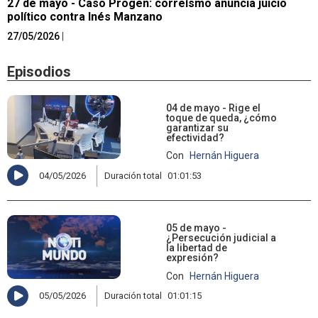
27 de mayo - Caso Progen: correísmo anuncia juicio
político contra Inés Manzano
27/05/2026
|
Episodios
04 de mayo - Rige el
toque de queda, ¿cómo
garantizar su
efectividad?
Con
Hernán Higuera
04/05/2026
Duración total
01:01:53
05 de mayo -
¿Persecución judicial a
la libertad de
expresión?
Con
Hernán Higuera
05/05/2026
Duración total
01:01:15