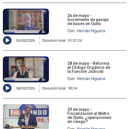
26 de mayo -
Incremento de pasaje
de buses en Quito
Con
Hernán Higuera
26/05/2026
Duración total
01:01:24
28 de mayo - Reforma
al Código Orgánico de
la Función Judicial
Con
Hernán Higuera
28/05/2026
Duración total
59:24
29 de mayo -
Fiscalización al Metro
de Quito, ¿operaciones
en riesgo?
Con
Hernán Higuera