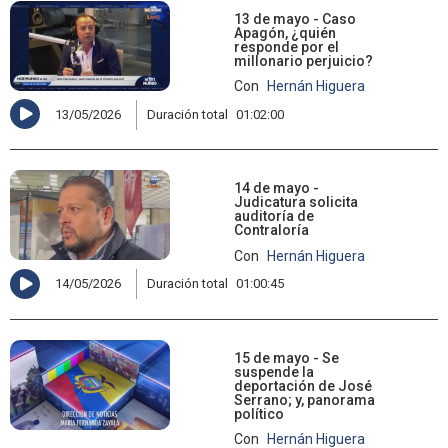
13 de mayo - Caso
Apagón, ¿quién
responde por el
millonario perjuicio?
Con
Hernán Higuera
13/05/2026
Duración total
01:02:00
14 de mayo -
Judicatura solicita
auditoría de
Contraloría
Con
Hernán Higuera
14/05/2026
Duración total
01:00:45
15 de mayo - Se
suspende la
deportación de José
Serrano; y, panorama
político
Con
Hernán Higuera