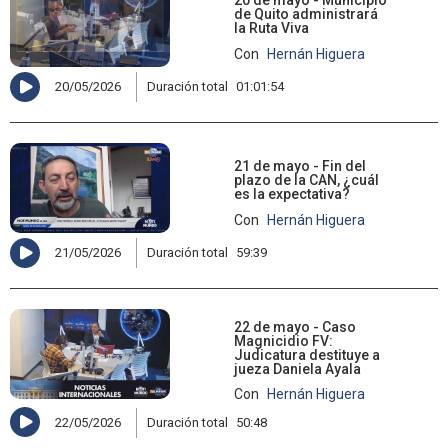
20 de mayo - Municipio
de Quito administrará
la Ruta Viva
Con
Hernán Higuera
20/05/2026
Duración total
01:01:54
21 de mayo - Fin del
plazo de la CAN, ¿cuál
es la expectativa?
Con
Hernán Higuera
21/05/2026
Duración total
59:39
22 de mayo - Caso
Magnicidio FV:
Judicatura destituye a
jueza Daniela Ayala
Con
Hernán Higuera
22/05/2026
Duración total
50:48