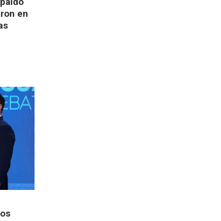
spaldo
aron en
as
los