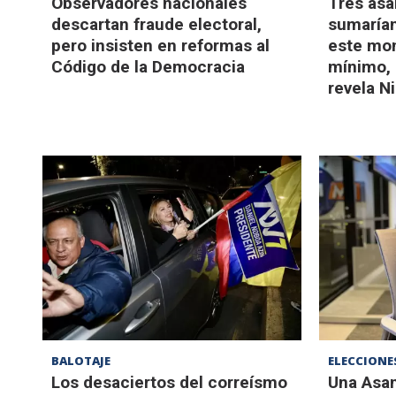
Observadores nacionales
Tres asa
descartan fraude electoral,
sumarían
pero insisten en reformas al
este mo
Código de la Democracia
mínimo, 
revela N
BALOTAJE
ELECCIONE
Los desaciertos del correísmo
Una Asam