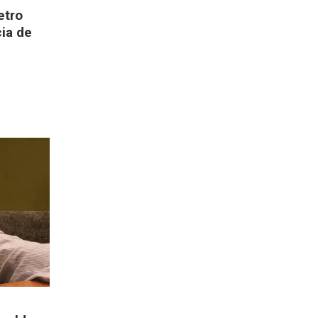
etro
cia de