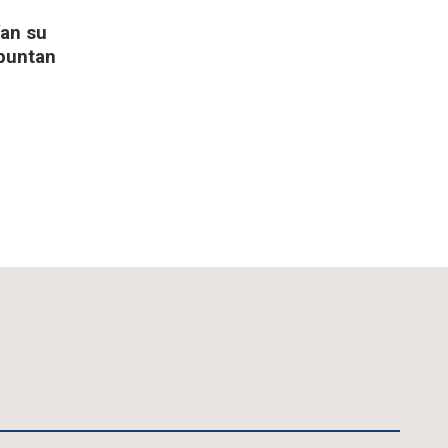
ían su
apuntan