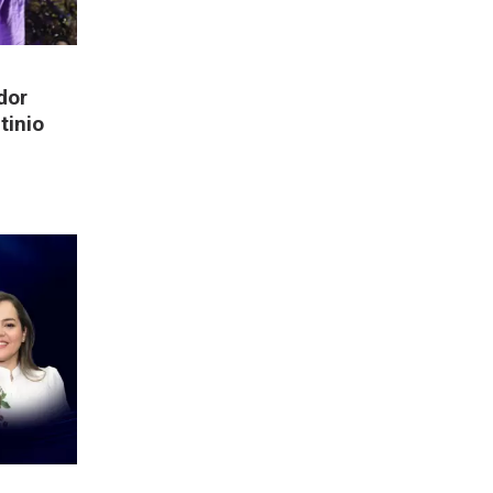
dor
tinio