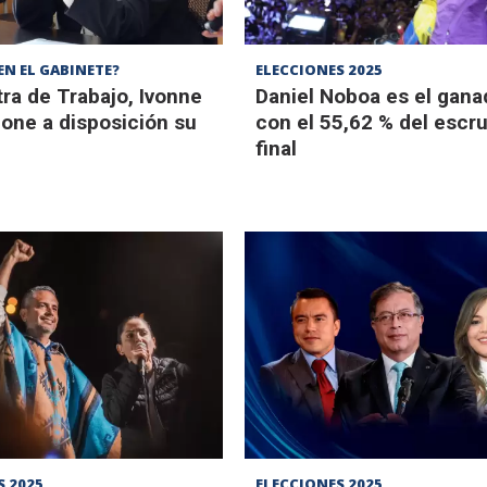
EN EL GABINETE?
ELECCIONES 2025
tra de Trabajo, Ivonne
Daniel Noboa es el gana
one a disposición su
con el 55,62 % del escru
final
S 2025
ELECCIONES 2025