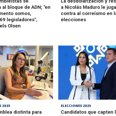
mbleístas se
La desdolarización y re
 al bloque de ADN; "en
a Nicolás Maduro le jug
mento somos,
contra al correísmo en l
69 legisladores",
elecciones
iels Olsen
S 2025
ELECCIONES 2025
blea distinta para
Candidatos que capten 