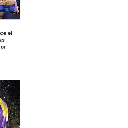
ce el
as
dor